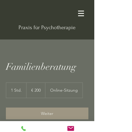
Praxis für Psychotherapie
Familienberatung
200
Euro
1 Std.
1
€ 200
Online-Sitzung
S
t
d
Weiter